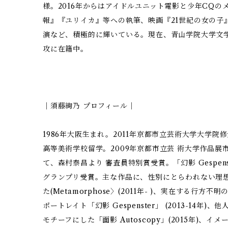
様。2016年からはアイドルユニット電影と少年CQ
報』『ユリイカ』等への執筆、映画『21世紀の女の子
演など、積極的に輝いている。現在、青山学院大学文
攻に在籍中。
｜須藤絢乃 プロフィール｜
1986年大阪生まれ。2011年京都市立芸術大学大学
高等美術学校留学。2009年京都市立芸 術大学作品展
て、森村泰昌より 審査員特別賞受賞。「幻影 Gespens
グランプリ受賞。主な作品に、性別にとらわれない理
た(Metamorphose〉(2011年- )、実在する行
ポートレイト「幻影 Gespenster」 (2013-14
モチーフにした「面影 Autoscopy」(2015年)、