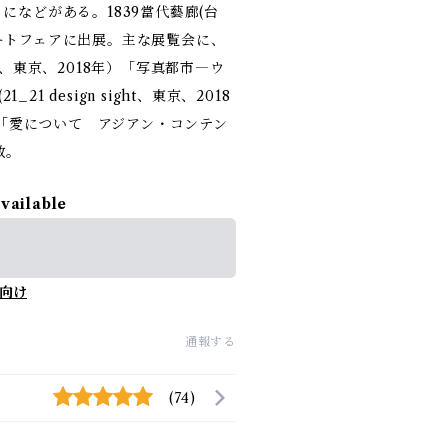
-）になどがある。1839當代藝廊(台
アートフェアに出展。主な展覧会に、
越、東京、2018年）「写真都市―ウ
 design sight、東京、2018
京)「愛について アジアン・コンテン
数。
available
向け
通報する
(74)