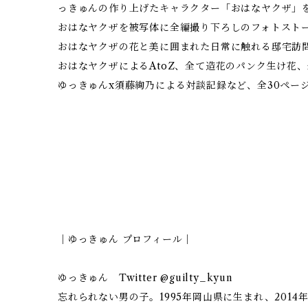
っきゅんの作り上げたキャラクター「おはなヤクザ」
おはなヤクザを被写体に全編撮り下ろしのフォトスト
おはなヤクザの花と美に囲まれた日常に触れる邸宅訪
おはなヤクザによるAtoZ、全て造花のパンク生け花
ゆっきゅんx須藤絢乃による対談記録など、全30ペー
｜ゆっきゅん プロフィール｜
ゆっきゅん Twitter @guilty_kyun
忘れられない男の子。1995年岡山県に生まれ、201