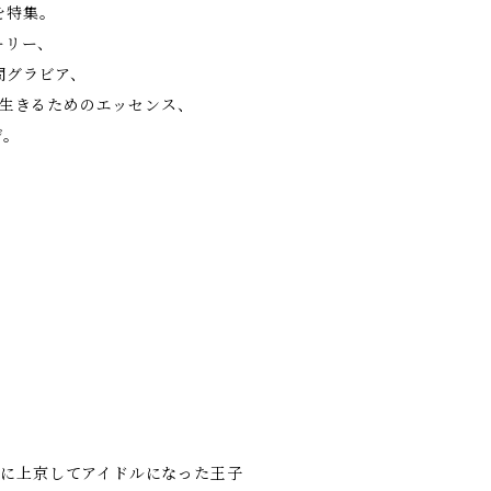
を特集。
ーリー、
問グラビア、
、生きるためのエッセンス、
ジ。
4年に上京してアイドルになった王子