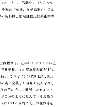
のメンバーとして活動中。『キネマ旬
』や舞台『墓場、女子高生』への出
学研究科博士前期課程比較芸術学専
院修士課程修了。在学中にフランス国立
市長賞受賞。ミオ写真奨励賞2010に
ter」でキヤノン写真新世紀2014
想の姿に変装した自身や友人を写し
方不明の女の子に扮して撮影したセルフ・
年)、他人が自分のように見えてくる現象を
イメージにおける自然と人工の境界線を