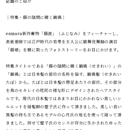
誌面のご紹介
｜特集・藤の陰間に覗く鶺鴒｜
eninaru新作着物「藤波」（ふじなみ）をフィーチャーし、
表紙巻頭では江戸時代の若衆を主人公に歌舞伎舞踊の演目
「藤娘」を題に取ったフォトストーリーをお目にかけます。
特集タイトルである「藤の陰間に覗く鶺鴒（せきれい）」の
「鶺鴒」とは日本髪の部位の名称を指す、鶺鴒髱（せきれい
たぼ）から。たぼとは日本髪の襟足あたりの部位、その部分
を鳥のセキレイの尾尻の様な形にデザインされたヘアスタイ
ルです。現代の日本髪ではあまりお目にかかれない美しいシ
ルエットを結髪師の聖子氏に作って頂きました。美しい長い
黒髪の持ち主であるモデルの心月氏の地毛を使って結って頂
きました。併せて聖子氏のセンスが存分に生かされたゆった