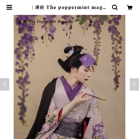
｜薄荷 The peppermint magaz
ine Vol.4｜特集・藤の陰間に覗く
鶺鴒 巻末特集・江戸川乱歩「心理
試験」｜ | Ayano Sudo Officia
l Shop