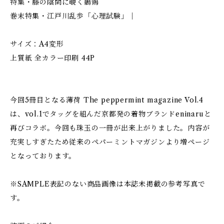
特集・藤の陰間に覗く鶺鴒
巻末特集・江戸川乱歩「心理試験」｜
サイズ：A4変形
上質紙 全カラー印刷 44P
今回5冊目となる薄荷 The peppermint magazine Vol.4
は、vol.1でタッグを組んだ京都発の着物ブランドeninaruと
再びコラボ。今回も珠玉の一冊が出来上がりました。内容が
充実しすぎたため従来のペパーミントマガジンより増ページ
となっております。
※SAMPLE表記のない商品画像は本誌未掲載の参考写真で
す。