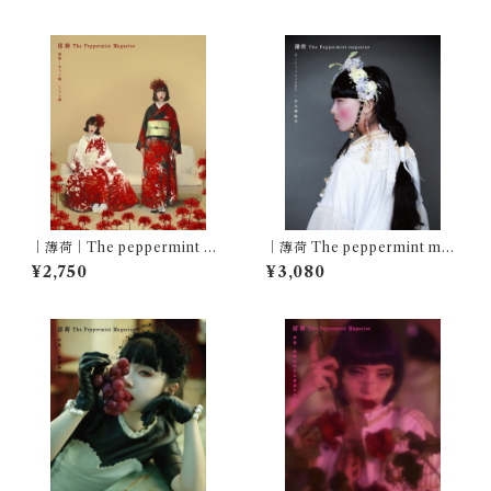
with 瑠璃｜
｜薄荷｜The peppermint ma
｜薄荷 The peppermint mag
gazine Vol.1｜特集・あちら
azine Vol.5｜特集・Girliolo
¥2,750
¥3,080
側、こちら側｜ Feat. eninaru
gy ー少女博物学ー｜Featurin
g with pays des fées｜