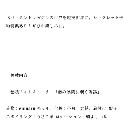
ペパーミントマガジンの世界を現実世界に。シークレット予
約特典あり！ぜひお楽しみに。
｜掲載内容｜
｜巻頭フォトストーリー「藤の陰間に覗く鶺鴒」｜
着物：eninaru モデル、化粧：心月 髪結、着付け :聖子
スタイリング：うさこま ロケーション 鯛よし百番