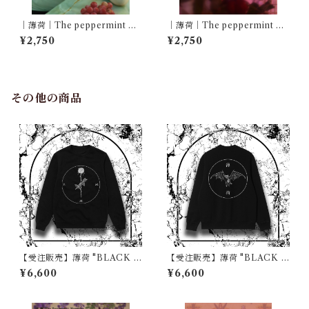
｜薄荷｜The peppermint ma
｜薄荷｜The peppermint ma
gazine Vol.3｜特集・御影事
gazine Vol.2｜特集・絶対王
¥2,750
¥2,750
件｜Feat. ルアン
政薔薇貴族薔薇学園｜Feat. 水
野しず
その他の商品
【受注販売】薄荷 "BLACK D
【受注販売】薄荷 "BLACK D
REAM" SWEAT 「心臓に薔
REAM" SWEAT 「背中に蝙
¥6,600
¥6,600
薇」ビッグシルエット裏起毛
蝠」ビッグシルエット裏起毛
スウェット
スウェット