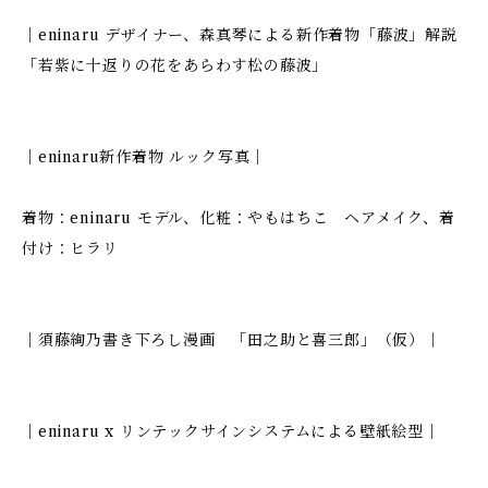
｜eninaru デザイナー、森真琴による新作着物「藤波」解説
「若紫に十返りの花をあらわす松の藤波」
｜eninaru新作着物 ルック写真｜
着物：eninaru モデル、化粧：やもはちこ ヘアメイク、着
付け：ヒラリ
｜須藤絢乃書き下ろし漫画 「田之助と喜三郎」（仮）｜
｜eninaru x リンテックサインシステムによる壁紙絵型｜