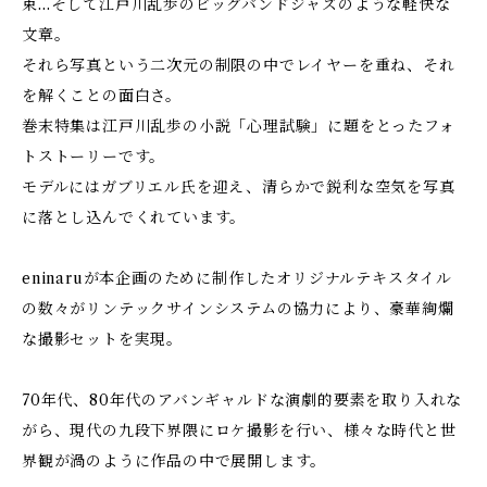
束…そして江戸川乱歩のビッグバンドジャズのような軽快な
文章。
それら写真という二次元の制限の中でレイヤーを重ね、それ
を解くことの面白さ。
巻末特集は江戸川乱歩の小説「心理試験」に題をとったフォ
トストーリーです。
モデルにはガブリエル氏を迎え、清らかで鋭利な空気を写真
に落とし込んでくれています。
eninaruが本企画のために制作したオリジナルテキスタイル
の数々がリンテックサインシステムの協力により、豪華絢爛
な撮影セットを実現。
70年代、80年代のアバンギャルドな演劇的要素を取り入れな
がら、現代の九段下界隈にロケ撮影を行い、様々な時代と世
界観が渦のように作品の中で展開します。