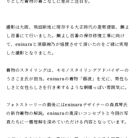
りとした着物の着こなしに是非ご注目を。
撮影は大阪、飛田新地に現存する大正時代の遊郭建築、鯛よ
し百番にて行いました。鯛よし百番の保存修復工事に向け
て、eninaruと須藤絢乃が協賛させて頂いたのをご縁に実現
した撮影となりました。
着物のスタイリングは、キモノスタイリングアドバイザーの
うさこま氏が担当。eninaruの着物「藤波」を元に、男性ら
しさと女性らしさを行き来するような婀娜っぽい雰囲気に。
フォトストーリーの最後にはeninaruデザイナーの森真琴氏
の新作着物の解説。eninaruの奥深いコンセプトと今回の写
真たちに一層理解を深めていただける内容となっています。