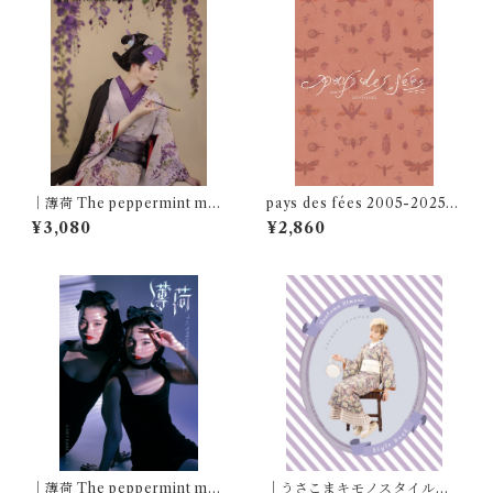
｜薄荷 The peppermint mag
pays des fées 2005-2025
azine Vol.4｜特集・藤の陰間
20th ANNIVERSARY BOO
¥3,080
¥2,860
に覗く鶺鴒 巻末特集・江戸
K
川乱歩「心理試験」｜
｜薄荷 The peppermint mag
｜うさこまキモノスタイルブ