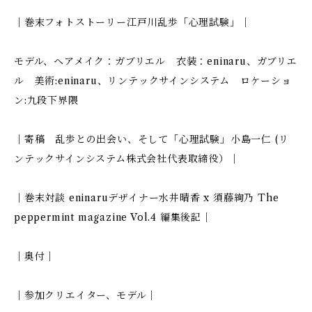
｜巻末フォトストーリー江戸川乱歩「心理試験」｜
モデル、ヘアメイク：ガブリエル 衣装：eninaru、ガブリエ
ル 美術:eninaru、リンテックサインシステム ロケーショ
ン:九段下界隈
｜寄稿 乱歩との出会い、そして「心理試験」小島一仁 (リ
ンテックサインシステム株式会社代表取締役）｜
｜巻末対談 eninaruデザイナー水井晴香 x 須藤絢乃 The
peppermint magazine Vol.4 編集後記｜
｜奥付｜
｜参加クリエイター、モデル｜