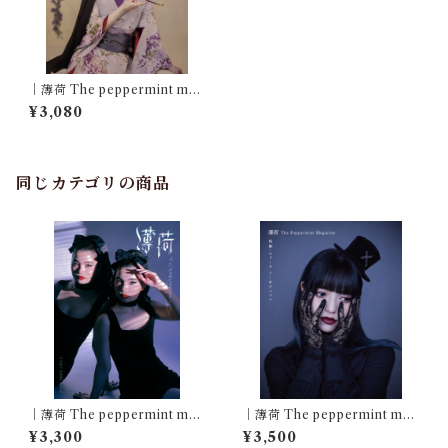
｜薄荷 The peppermint mag
azine Vol.4｜特集・藤の陰間
¥3,080
に覗く鶺鴒 巻末特集・江戸
川乱歩「心理試験」｜
同じカテゴリの商品
｜薄荷 The peppermint mag
｜薄荷 The peppermint mag
azine Vol.8｜特集・KINKY
azine Vol.7｜特集・ロリータ
¥3,300
¥3,500
DARK WAVE
アーキヴィスト｜Featuring