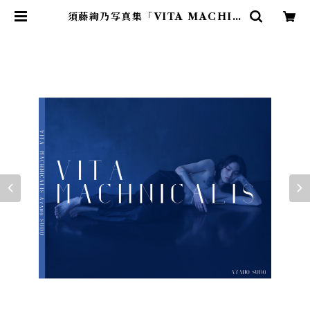
須藤絢乃写真集「VITA MACHIN
ICALIS」 表紙・タカハシシンノス
ケ 裏表紙・ルアン | Ayano Sud
o Official Shop