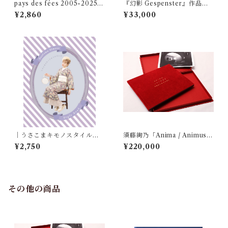
pays des fées 2005-2025
『幻影 Gespenster』作品プ
20th ANNIVERSARY BOO
リント付き限定エディション
¥2,860
¥33,000
K
"Y.K."(傘)
｜うさこまキモノスタイルブ
須藤絢乃「Anima / Animus」
ック｜薄荷 The Peppermint
スペシャルボックス(限定10部)
¥2,750
¥220,000
magazine 別冊｜
その他の商品