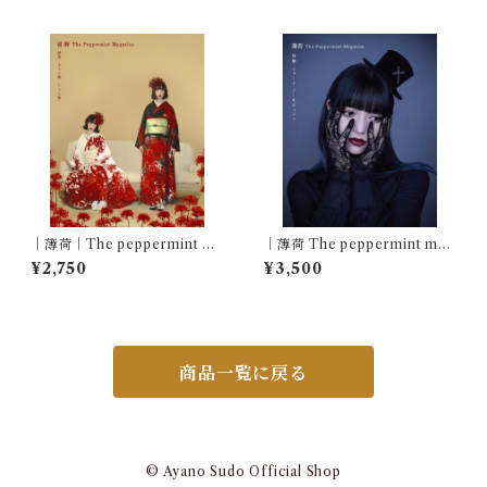
スウェット
｜薄荷｜The peppermint ma
｜薄荷 The peppermint mag
gazine Vol.1｜特集・あちら
azine Vol.7｜特集・ロリータ
¥2,750
¥3,500
側、こちら側｜ Feat. eninaru
アーキヴィスト｜Featuring
with 瑠璃｜
商品一覧に戻る
© Ayano Sudo Official Shop