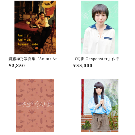
須藤絢乃写真集「Anima Ani
『幻影 Gespenster』作品プ
mus」（金子國義の部屋）普
リント付き限定エディション
¥3,850
¥33,000
及版
"K.N."(セーラー服)