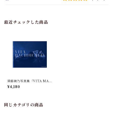
最近チェックした商品
須藤絢乃写真集「VITA MAC
HINICALIS」 表紙・タカハ
¥4,180
シシンノスケ 裏表紙・ルア
ン
同じカテゴリの商品