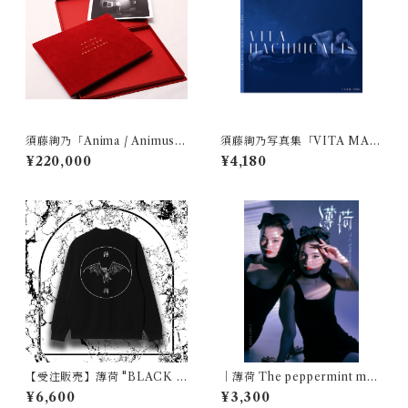
須藤絢乃「Anima / Animus」
須藤絢乃写真集「VITA MAC
スペシャルボックス(限定10部)
HINICALIS」 表紙・タカハ
¥220,000
¥4,180
シシンノスケ 裏表紙・ルア
ン
【受注販売】薄荷 "BLACK D
｜薄荷 The peppermint mag
REAM" SWEAT 「背中に蝙
azine Vol.8｜特集・KINKY
¥6,600
¥3,300
蝠」ビッグシルエット裏起毛
DARK WAVE